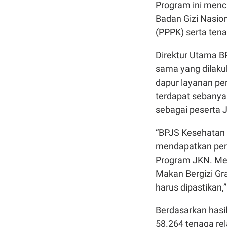
Program ini menc
Badan Gizi Nasio
(PPPK) serta ten
Direktur Utama B
sama yang dilak
dapur layanan pem
terdapat sebanya
sebagai peserta 
“BPJS Kesehatan
mendapatkan perl
Program JKN. Mer
Makan Bergizi Gr
harus dipastikan,”
Berdasarkan hasil
58.264 tenaga re