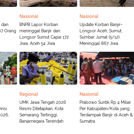
Nasional
Nasional
r dan
BNPB Lapor Korban
Update Korban Banjir–
67 Orang
meninggal Banjir dan
Longsor Aceh, Sumut,
Longsor Sumut Capai 172
Sumbar Jumat (5/12):
Jiwa, Aceh 54 Jiwa
Meninggal 867 Jiwa
Regional
Nasional
UMK Jawa Tengah 2026
Prabowo Suntik Rp 4 Miliar
insi
Resmi Ditetapkan, Kota
Per Kabupaten/Kota yang
2026,
Semarang Tertinggi,
Terdampak Banjir di Aceh &
Banjarnegara Terendah
Sumatra