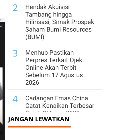
2
Hendak Akuisisi
Tambang hingga
Hilirisasi, Simak Prospek
Saham Bumi Resources
(BUMI)
3
Menhub Pastikan
Perpres Terkait Ojek
Online Akan Terbit
Sebelum 17 Agustus
2026
4
Cadangan Emas China
Catat Kenaikan Terbesar
Sejak Oktober 2023,
JANGAN LEWATKAN
Capai 76,08 Juta Ons
5
Asing Net Buy Jumbo Rp