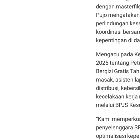
dengan masterfil
Pujo mengatakan
perlindungan ke
koordinasi bers
kepentingan di da
Mengacu pada Ke
2025 tentang Pet
Bergizi Gratis T
masak, asisten l
distribusi, kebe
kecelakaan kerja
melalui BPJS Kes
“Kami memperkuat
penyelenggara S
optimalisasi kep