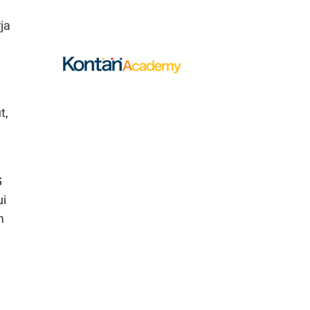
9
Harga Emas Melonjak
ja
2,6%, Tembus Level
Tertinggi dalam 7 Pekan
10
Harga Emas Menuju US$
4.800, Simak
t,
Proyeksinya Hingga
Akhir Tahun
11
Kepemilikan Saham
G
MAPI Berubah, Pacific
ui
Universal Lepas 4,98
m
Miliar Saham
12
BBCA, BMRI dan ASII di
Urutan Teratas, Cek
Saham Net Sell Terbesar
Asing, Jumat (7/8)