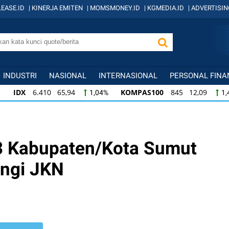
EASE.ID
|
KINERJA EMITEN
|
MOMSMONEY.ID
|
KGMEDIA.ID
|
ADVERTISIN
INDUSTRI
NASIONAL
INTERNASIONAL
PERSONAL FINA
IDX
6.410 65,94
KOMPAS100
845 12,09
1,04%
1,
KOMPAS100
845 12,09
LQ45
640 9,44
1,45%
1,5
LQ45
640 9,44
ISSI
222 2,82
IDX3
1,50%
1,29%
3 Kabupaten/Kota Sumut
ungi JKN