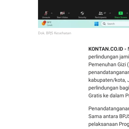
Dok. BPJS Kesehatan
KONTAN.CO.ID -
perlindungan jam
Pemenuhan Gizi (
penandatanganan 
kabupaten/kota, 
perlindungan bagi
Gratis ke dalam 
Penandatanganan t
Sama antara BPJS
pelaksanaan Pro