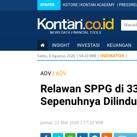
EPAPER
KSTORE
|
KONTAN ACADEMY
|
PRESSREL
INSIGHT
INVESTASI
KEUANGAN
INDIKATOR |
Sabtu, 8 Agustus 2026
|
04
:
20
WIB |
ADV
/
ADV
Relawan SPPG di 3
Sepenuhnya Dilind
Jumat, 22 Mei 2026 / 17:33 WIB