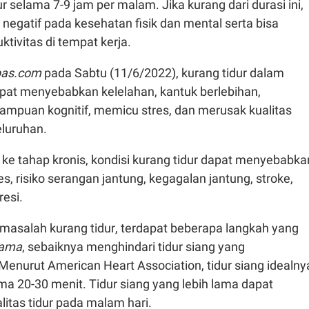
 selama 7-9 jam per malam. Jika kurang dari durasi ini,
egatif pada kesehatan fisik dan mental serta bisa
tivitas di tempat kerja.
as.com
pada Sabtu (11/6/2022), kurang tidur dalam
pat menyebabkan kelelahan, kantuk berlebihan,
puan kognitif, memicu stres, dan merusak kualitas
eluruhan.
ke tahap kronis, kondisi kurang tidur dapat menyebabka
es, risiko serangan jantung, kegagalan jantung, stroke,
resi.
masalah kurang tidur, terdapat beberapa langkah yang
tama
, sebaiknya menghindari tidur siang yang
enurut American Heart Association, tidur siang idealny
a 20-30 menit. Tidur siang yang lebih lama dapat
itas tidur pada malam hari.