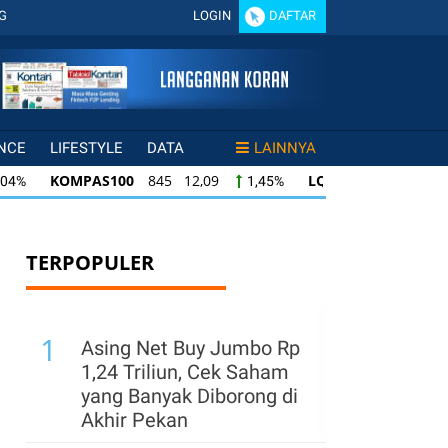
G
LOGIN
DAFTAR
NCE
LIFESTYLE
DATA
LAINNYA
KOMPAS100
845 12,09
LQ45
640 9,44
,04%
1,45%
KOMPAS100
845 12,09
LQ45
640 9,44
04%
1,45%
1
LQ45
640 9,44
ISSI
222 2,82
IDX
45%
1,50%
1,29%
TERPOPULER
1
Asing Net Buy Jumbo Rp
1,24 Triliun, Cek Saham
yang Banyak Diborong di
Akhir Pekan