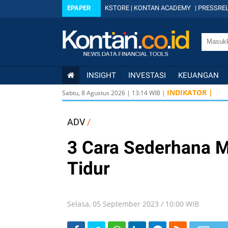
EPAPER
KSTORE
|
KONTAN ACADEMY
|
PRESSREL
INSIGHT
INVESTASI
KEUANGAN
INDIKATOR |
Sabtu, 8 Agustus 2026
|
13
:
14
WIB |
ADV
/
3 Cara Sederhana 
Tidur
Selasa, 05 September 2023 / 10:00 WIB