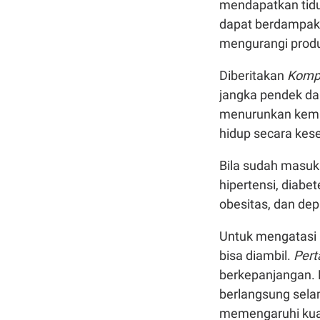
mendapatkan tidur
dapat berdampak n
mengurangi produk
Diberitakan
Komp
jangka pendek da
menurunkan kemam
hidup secara kes
Bila sudah masuk 
hipertensi, diabet
obesitas, dan dep
Untuk mengatasi 
bisa diambil.
Per
berkepanjangan. M
berlangsung selam
memengaruhi kual