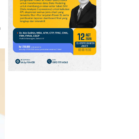
10
Harga Emas Diproyeksi
Makin Volatil,
Dipengaruhi Harga
n
Minyak dan The Fed
11
Daftar Harga Emas
Antam Hari Ini (8/8):
Naik Rp 40.000 Jadi Rp
2.690.000 Per Gram
12
IHSG Menguat 2,78%
Sepekan ke 6.409,
Cermati Proyeksi Analis
untuk Pekan Depan
13
AS Optimistis Selat
Hormuz Segera Dibuka,
Pasokan Minyak Dunia