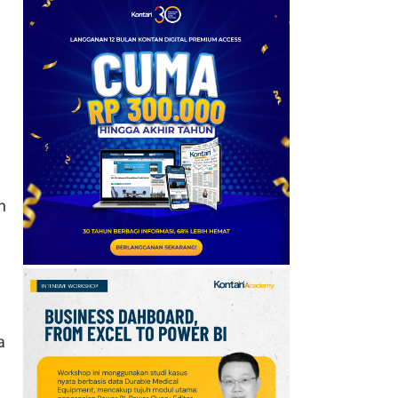
6
BBCA, BMRI dan ASII di
Urutan Teratas, Cek
Saham Net Sell Terbesar
Asing, Jumat (7/8)
7
Penguatan Rupiah Pekan
Ini Terangkat Pelemahan
Dolar
n
8
Taiwan Kecam China
soal Aturan Lalu Lintas
Kapal di Selat Taiwan
9
Chatib Basri: Institusi
Kuat Tak Membeli
a
Kecepatan, tetapi
Ketahanan Ekonomi