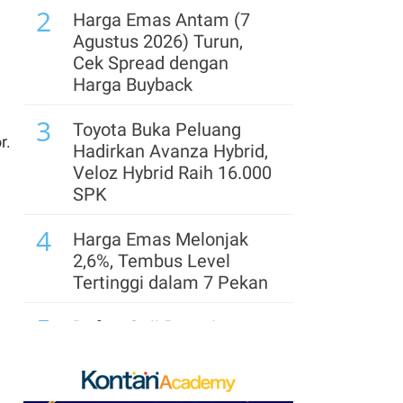
2
Harga Emas Antam (7
Agustus 2026) Turun,
Cek Spread dengan
Harga Buyback
3
Toyota Buka Peluang
r.
Hadirkan Avanza Hybrid,
Veloz Hybrid Raih 16.000
SPK
4
Harga Emas Melonjak
2,6%, Tembus Level
Tertinggi dalam 7 Pekan
5
Daftar Gaji Pemain
Arsenal 2026/2027: Saka
Tertinggi, Guimaraes
Masuk 10 Besar