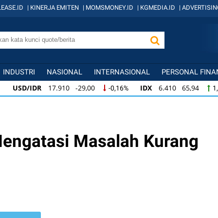
EASE.ID
|
KINERJA EMITEN
|
MOMSMONEY.ID
|
KGMEDIA.ID
|
ADVERTISIN
INDUSTRI
NASIONAL
INTERNASIONAL
PERSONAL FINA
USD/IDR
17.910 -29,00
IDX
6.410 65,94
-0,16%
1
USD/IDR
17.910 -29,00
IDX
6.410 65,94
-0,16%
1,
IDX
6.410 65,94
KOMPAS100
845 12,09
1,04%
1,
Mengatasi Masalah Kurang