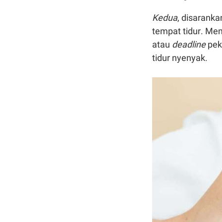
Kedua
, disaranka
tempat tidur. Me
atau
deadline
pek
tidur nyenyak.